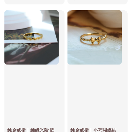
純金戒指｜編織光陰 固
純金戒指｜小巧蝴蝶結