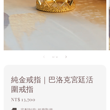
1
/
2
純金戒指｜巴洛克宮廷活
圍戒指
Regular
NT$ 13,700
price
宅配到府/超商取貨