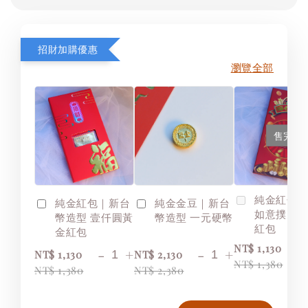
招財加購優惠
瀏覽全部
售完
純金紅包
純金紅包｜新台
純金金豆｜新台
如意撲克
幣造型 壹仟圓黃
幣造型 一元硬幣
紅包
金紅包
NT$ 1,130
-
+
-
+
NT$ 1,130
NT$ 2,130
NT$ 1,380
NT$ 1,380
NT$ 2,380