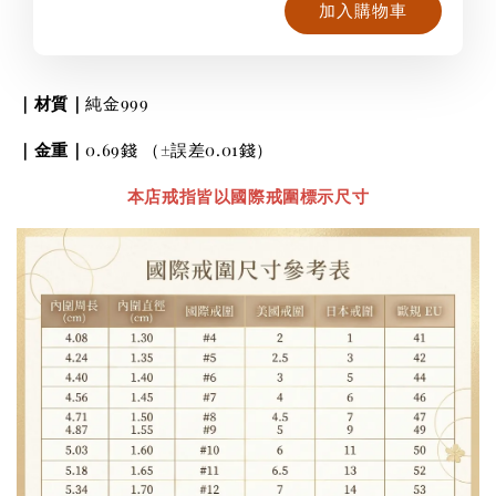
加入購物車
｜材質｜
純
金999
｜金重｜
0.69錢
（±誤差0.01錢）
本店戒指皆以國際戒圍標示尺寸