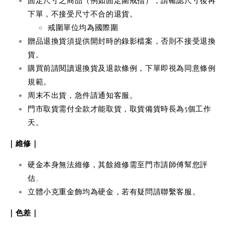
下單，不接受尺寸不合的退貨。
戒圍單位均為國際圍
贈品
退換貨
須提供
開封時的錄影檔案，否則不接受
退換
貨
。
購買前請閱讀退換貨及退款條例，下單即視為同意條例
規範。
周末不出貨，急件請通知客服。
門市取貨需付全款才能取貨，取貨備貨時長為5個工作
天。
｜維修｜
硬金本身無法維修，其餘維修需至門市請師傅幫您評
估
。
立體小克重金飾均為硬金，若有疑問請聯繫客服。
｜色差｜