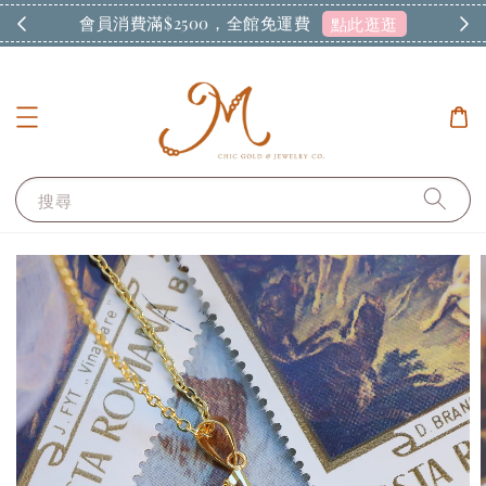
會員消費滿$2500，全館免運費
現
點此逛逛
搜尋