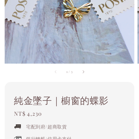
1
/
3
純金墜子｜櫥窗的蝶影
Regular
NT$ 4,230
price
宅配到府/超商取貨
銀行轉帳/信用卡支付