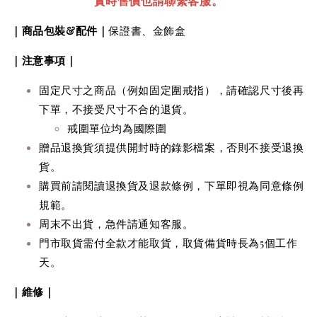
實時售價也請聯繫客服。
｜商品包裝&配件｜
保證書、金飾盒
｜注意事項｜
固定尺寸之商品（例如固定圍戒指），請確認尺寸後再
下單，不接受尺寸不合的退貨。
戒圍單位均為國際圍
贈品
退換貨
須提供
開封時的錄影檔案，否則不接受
退換
貨
。
購買前請閱讀退換貨及退款條例，下單即視為同意條例
規範。
周末不出貨，急件請通知客服。
門市取貨需付全款才能取貨，取貨備貨時長為5個工作
天。
｜維修｜