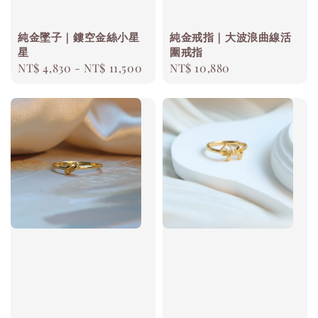
純金墜子｜鏤空金絲小星
純金戒指｜大波浪曲線活
星
圍戒指
Regular
NT$ 4,830
-
NT$ 11,500
Regular
NT$ 10,880
price
price