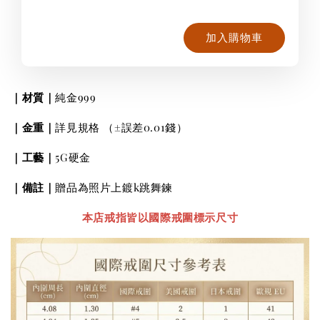
加入購物車
｜材質｜
純金999
｜金重｜
詳見規格
（±誤差0.01錢）
｜工藝｜
5G硬金
｜
備註
｜
贈品為照片上鍍k跳舞鍊
本店戒指皆以國際戒圍標示尺寸