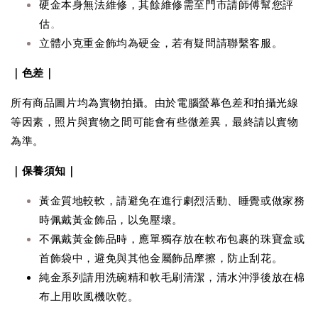
硬金本身無法維修，其餘維修需至門市請師傅幫您評
估
。
立體小克重金飾均為硬金，若有疑問請聯繫客服。
｜色差｜
所有商品圖片均為實物拍攝。由於電腦螢幕色差和拍攝光線
等因素，照片與實物之間可能會有些微差異，最終請以實物
為準。
｜保養須知｜
黃金質地較軟，請避免在進行劇烈活動、睡覺或做家務
時佩戴黃金飾品，以免壓壞。
不佩戴黃金飾品時，應單獨存放在軟布包裹的珠寶盒或
首飾袋中，避免與其他金屬飾品摩擦，防止刮花。
純金系列請用洗碗精和軟毛刷清潔，清水沖淨後放在棉
布上用吹風機吹乾。