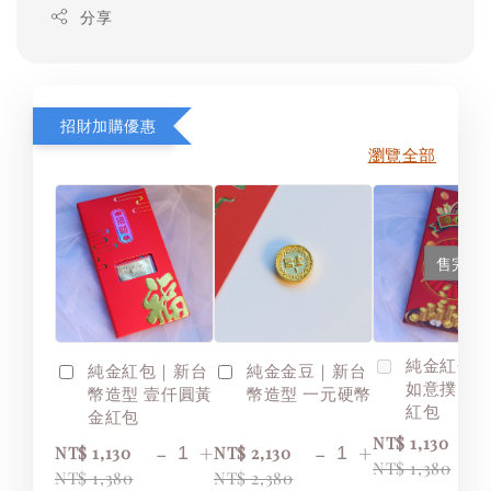
分享
招財加購優惠
瀏覽全部
售完
純金紅包
純金紅包｜新台
純金金豆｜新台
如意撲克
幣造型 壹仟圓黃
幣造型 一元硬幣
紅包
金紅包
NT$ 1,130
-
+
-
+
NT$ 1,130
NT$ 2,130
NT$ 1,380
NT$ 1,380
NT$ 2,380