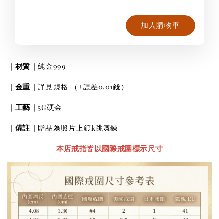
加入購物車
｜材質｜
純金999
｜金重｜
詳見規格
（±誤差0.01錢）
｜工藝｜
5G硬金
｜
備註
｜
贈品為照片上鍍k跳舞鍊
本店戒指皆以國際戒圍標示尺寸