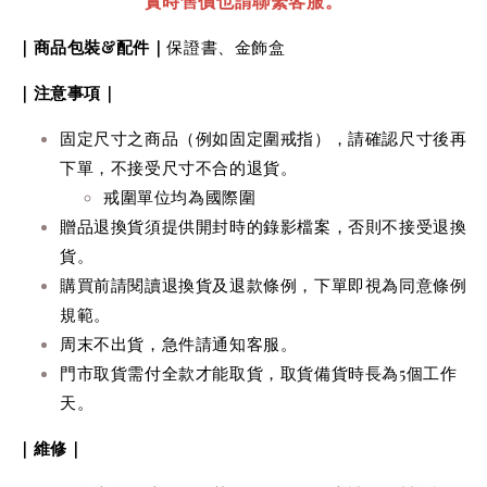
實時售價也請聯繫客服。
｜商品包裝&配件｜
保證書、金飾盒
｜注意事項｜
固定尺寸之商品（例如固定圍戒指），請確認尺寸後再
下單，不接受尺寸不合的退貨。
戒圍單位均為國際圍
贈品
退換貨
須提供
開封時的錄影檔案，否則不接受
退換
貨
。
購買前請閱讀退換貨及退款條例，下單即視為同意條例
規範。
周末不出貨，急件請通知客服。
門市取貨需付全款才能取貨，取貨備貨時長為5個工作
天。
｜維修｜