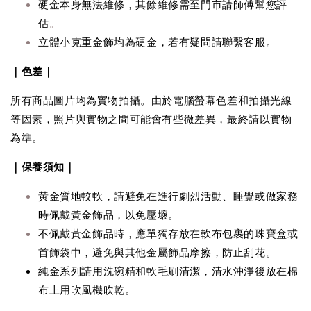
硬金本身無法維修，其餘維修需至門市請師傅幫您評
估
。
立體小克重金飾均為硬金，若有疑問請聯繫客服。
｜色差｜
所有商品圖片均為實物拍攝。由於電腦螢幕色差和拍攝光線
等因素，照片與實物之間可能會有些微差異，最終請以實物
為準。
｜保養須知｜
黃金質地較軟，請避免在進行劇烈活動、睡覺或做家務
時佩戴黃金飾品，以免壓壞。
不佩戴黃金飾品時，應單獨存放在軟布包裹的珠寶盒或
首飾袋中，避免與其他金屬飾品摩擦，防止刮花。
純金系列請用洗碗精和軟毛刷清潔，清水沖淨後放在棉
布上用吹風機吹乾。