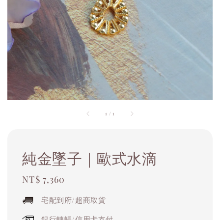
1
/
1
純金墜子｜歐式水滴
Regular
NT$ 7,360
price
宅配到府/超商取貨
銀行轉帳/信用卡支付