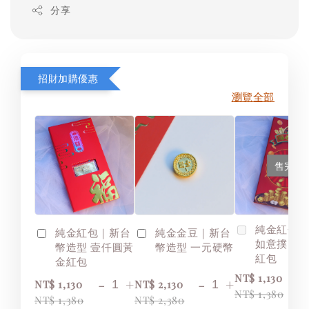
分享
招財加購優惠
瀏覽全部
售完
純金紅包
純金紅包｜新台
純金金豆｜新台
如意撲克
幣造型 壹仟圓黃
幣造型 一元硬幣
紅包
金紅包
NT$ 1,130
-
+
-
+
NT$ 1,130
NT$ 2,130
NT$ 1,380
NT$ 1,380
NT$ 2,380