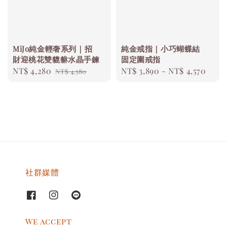
MiJo純金輕奢系列｜招
純金戒指｜小巧蝴蝶結
財迎桃花雙貔貅水晶手鍊
固定圍戒指
Sale
NT$ 4,280
Regular
Regular
NT$ 3,890
-
NT$ 4,570
NT$ 4,580
price
price
price
社群媒體
We accept