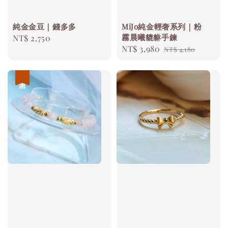
純金金豆｜錢多多
MiJo純金輕奢系列｜粉
霧晨曦貔貅手鍊
Regular
NT$ 2,750
Sale
NT$ 3,980
Regular
price
NT$ 4,180
price
price
優惠