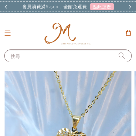
會員消費滿$2500，全館免運費
現
點此逛逛
搜尋