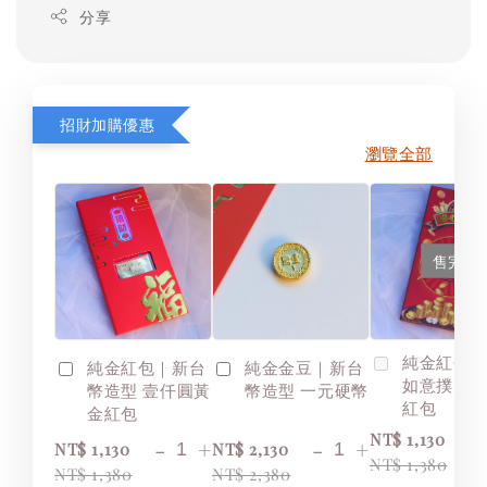
分享
招財加購優惠
瀏覽全部
售完
純金紅包
純金紅包｜新台
純金金豆｜新台
如意撲克
幣造型 壹仟圓黃
幣造型 一元硬幣
紅包
金紅包
NT$ 1,130
-
+
-
+
NT$ 1,130
NT$ 2,130
NT$ 1,380
NT$ 1,380
NT$ 2,380