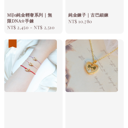
MiJo純金輕奢系列｜無
純金鍊子｜古巴細鍊
限DNA☆手鍊
Regular
NT$ 10,780
Regular
NT$ 2,450
-
NT$ 2,510
price
price
優惠