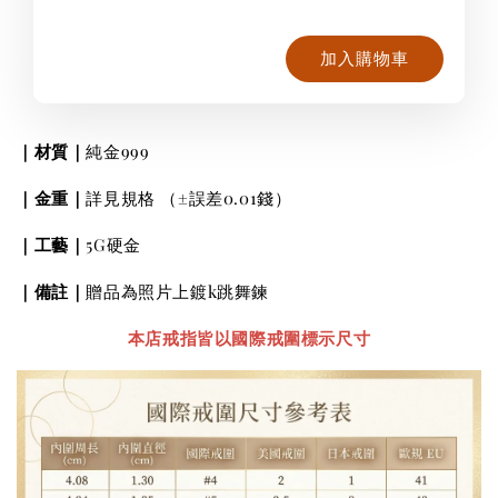
加入購物車
｜材質｜
純金999
｜金重｜
詳見規格
（±誤差0.01錢）
｜工藝｜
5G硬金
｜
備註
｜
贈品為照片上鍍k跳舞鍊
本店戒指皆以國際戒圍標示尺寸