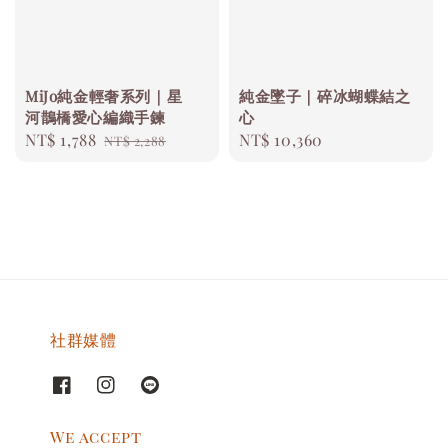
MiJo純金輕奢系列｜星
純金墜子｜碎冰蝴蝶結之
河鵲橋愛心編織手鍊
心
Sale
NT$ 1,788
Regular
Regular
NT$ 10,360
NT$ 2,288
price
price
price
社群媒體
We accept