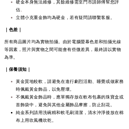
硬金本身無法維修，其餘維修需至門市請師傅幫您評
估
。
立體小克重金飾均為硬金，若有疑問請聯繫客服。
｜色差｜
所有商品圖片均為實物拍攝。由於電腦螢幕色差和拍攝光線
等因素，照片與實物之間可能會有些微差異，最終請以實物
為準。
｜保養須知｜
黃金質地較軟，請避免在進行劇烈活動、睡覺或做家務
時佩戴黃金飾品，以免壓壞。
不佩戴黃金飾品時，應單獨存放在軟布包裹的珠寶盒或
首飾袋中，避免與其他金屬飾品摩擦，防止刮花。
純金系列請用洗碗精和軟毛刷清潔，清水沖淨後放在棉
布上用吹風機吹乾。