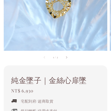
1
/
2
純金墜子｜金絲心扉墜
Regular
NT$ 6,930
price
宅配到府/超商取貨
銀行轉帳/信用卡支付