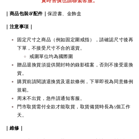
實時售價也請聯繫客服。
｜商品包裝&配件｜
保證書、金飾盒
｜注意事項｜
固定尺寸之商品（例如固定圍戒指），請確認尺寸後再
下單，不接受尺寸不合的退貨。
戒圍單位均為國際圍
贈品
退換貨
須提供
開封時的錄影檔案，否則不接受
退換
貨
。
購買前請閱讀退換貨及退款條例，下單即視為同意條例
規範。
周末不出貨，急件請通知客服。
門市取貨需付全款才能取貨，取貨備貨時長為5個工作
天。
｜維修｜