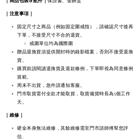
｜商品包裝&配件｜
保證書、金飾盒
｜注意事項｜
固定尺寸之商品（例如固定圍戒指），請確認尺寸後再
下單，不接受尺寸不合的退貨。
戒圍單位均為國際圍
贈品
退換貨
須提供
開封時的錄影檔案，否則不接受
退換
貨
。
購買前請閱讀退換貨及退款條例，下單即視為同意條例
規範。
周末不出貨，急件請通知客服。
門市取貨需付全款才能取貨，取貨備貨時長為5個工作
天。
｜維修｜
硬金本身無法維修，其餘維修需至門市請師傅幫您評
估
。