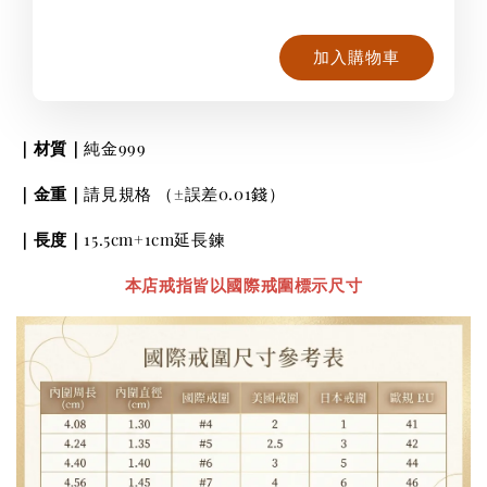
加入購物車
｜材質｜
純金999
｜金重｜
請見規格
（±誤差0.01錢）
｜長度｜
15.5cm+1cm延長鍊
本店戒指皆以國際戒圍標示尺寸