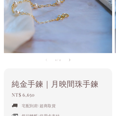
1
/
2
純金手鍊｜月映間珠手鍊
Regular
NT$ 6,650
price
宅配到府/超商取貨
銀行轉帳/信用卡支付