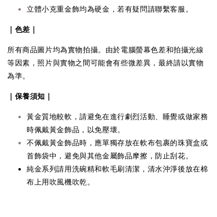
立體小克重金飾均為硬金，若有疑問請聯繫客服。
｜色差｜
所有商品圖片均為實物拍攝。由於電腦螢幕色差和拍攝光線
等因素，照片與實物之間可能會有些微差異，最終請以實物
為準。
｜保養須知｜
黃金質地較軟，請避免在進行劇烈活動、睡覺或做家務
時佩戴黃金飾品，以免壓壞。
不佩戴黃金飾品時，應單獨存放在軟布包裹的珠寶盒或
首飾袋中，避免與其他金屬飾品摩擦，防止刮花。
純金系列請用洗碗精和軟毛刷清潔，清水沖淨後放在棉
布上用吹風機吹乾。