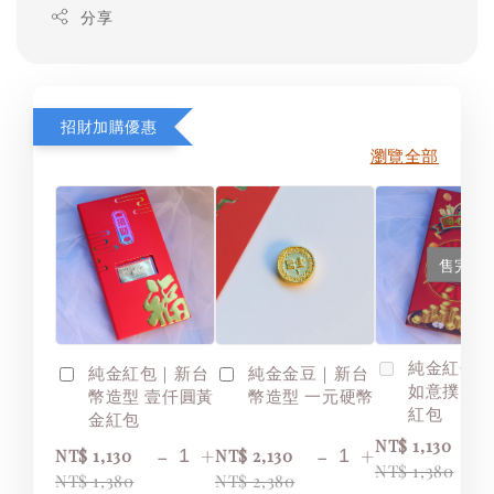
分享
招財加購優惠
瀏覽全部
售完
純金紅包
純金紅包｜新台
純金金豆｜新台
如意撲克
幣造型 壹仟圓黃
幣造型 一元硬幣
紅包
金紅包
NT$ 1,130
-
+
-
+
NT$ 1,130
NT$ 2,130
NT$ 1,380
NT$ 1,380
NT$ 2,380