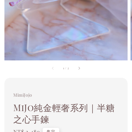
1
/
2
MimiJojo
MiJo純金輕奢系列｜半糖
之心手鍊
Regular
NT$ 2,480
售完