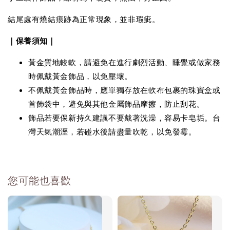
結尾處有燒結痕跡為正常現象，並非瑕疵。
｜保養須知｜
黃金質地較軟，請避免在進行劇烈活動、睡覺或做家務
時佩戴黃金飾品，以免壓壞。
不佩戴黃金飾品時，應單獨存放在軟布包裹的珠寶盒或
首飾袋中，避免與其他金屬飾品摩擦，防止刮花。
飾品若要保新持久建議不要戴著洗澡，容易卡皂垢。台
灣天氣潮溼，若碰水後請盡量吹乾，以免發霉。
您可能也喜歡