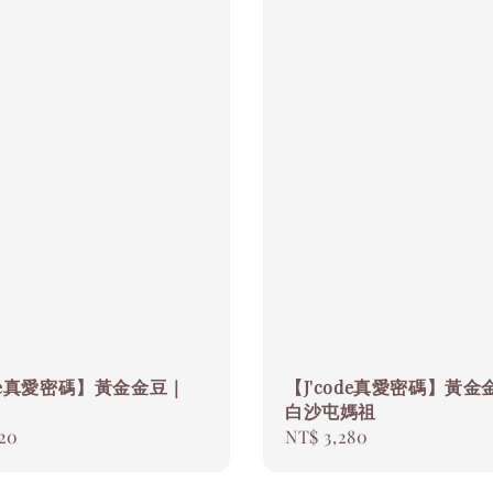
ode真愛密碼】黃金金豆｜
【J'code真愛密碼】黃金
白沙屯媽祖
20
Regular
NT$ 3,280
price