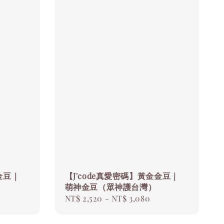
金豆｜
【J'code真愛密碼】黃金金豆｜
萌神金豆（眾神護台灣）
Regular
NT$ 2,520
-
NT$ 3,080
price