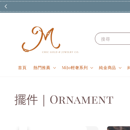
搜尋
首頁
熱門推薦
MiJo輕奢系列
純金商品
擺件｜Ornament
售完