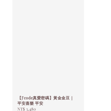
【J'code真愛密碼】黃金金豆｜
平安喜樂 平安
Regular
NT$ 3,480