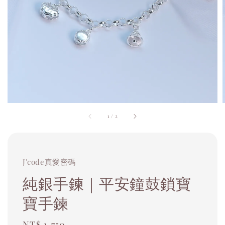
1
/
2
J'code真愛密碼
純銀手鍊｜平安鐘鼓鎖寶
寶手鍊
Regular
NT$ 1,750