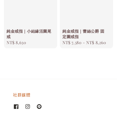
純金戒指｜小結緣活圍尾
純金戒指｜蕾絲公爵 固
戒
定圍戒指
Regular
NT$ 8,630
Regular
NT$ 7,380
-
NT$ 8,260
price
price
社群媒體