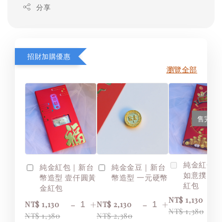
分享
招財加購優惠
瀏覽全部
售完
純金紅包
純金紅包｜新台
純金金豆｜新台
如意撲克
幣造型 壹仟圓黃
幣造型 一元硬幣
紅包
金紅包
NT$ 1,130
-
+
-
+
NT$ 1,130
NT$ 2,130
NT$ 1,380
NT$ 1,380
NT$ 2,380