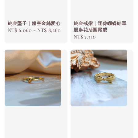
純金墜子｜鏤空金絲愛心
純金戒指｜迷你蝴蝶結單
股麻花活圍尾戒
Regular
NT$ 6,060
-
NT$ 8,260
Regular
NT$ 7,330
price
price