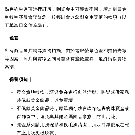
點選
約重
選項進行訂購，到貨金重可能會不同，若是到貨金
重較重客服會聯繫您，較輕則會退您跟金重等值的款項（以
下單當日金價為準）。
｜色差｜
所有商品圖片均為實物拍攝。由於電腦螢幕色差和拍攝光線
等因素，照片與實物之間可能會有些微差異，最終請以實物
為準。
｜保養須知｜
黃金質地較軟，請避免在進行劇烈活動、睡覺或做家務
時佩戴黃金飾品，以免壓壞。
不佩戴黃金飾品時，應單獨存放在軟布包裹的珠寶盒或
首飾袋中，避免與其他金屬飾品摩擦，防止刮花。
純金系列請用洗碗精和軟毛刷清潔，清水沖淨後放在棉
布上用吹風機吹乾。